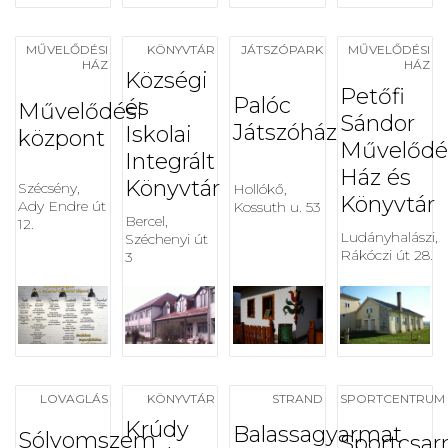
MŰVELŐDÉSI
KÖNYVTÁR
JÁTSZÓPARK
MŰVELŐDÉSI
HÁZ
HÁZ
Községi
Petőfi
Palóc
és
Művelődési
Sándor
Játszóház
Iskolai
központ
Művelődé
Integrált
Ház és
Könyvtár
Szécsény,
Hollókő,
Könyvtár
Ady Endre út
Kossuth u. 53
Bercel,
12.
Ludányhalászi,
Széchenyi út
Rákóczi út 28.
3
LOVAGLÁS
KÖNYVTÁR
STRAND
SPORTCENTRUM
Krúdy
Balassagyarmat
Sólyomszem
Sportcsar