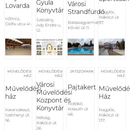
Gyula
Városi
Lovarda
Könyvtár
Strandfürdő
Nagylóc,
Rákóczi út
nőtincs,
Szécsény,
Balassagyarmat,
97.
Diófa utca 41.
Ady Endre u.
Kővári út 11.
12.
MŰVELŐDÉSI
MŰVELŐDÉSI
JÁTSZÓPARK
MŰVELŐDÉSI
HÁZ
HÁZ
HÁZ
Városi
Pajtakert
Művelődési
Művelődé
Művelődési
ház
Ház
Központ és
Hollókő,
Könyvtár
Kossuth út
Karancskeszi,
Nagylóc,
46.
Széchenyi út
Rákóczi út
Rétság,
16.
137.
Rákóczi út
26.