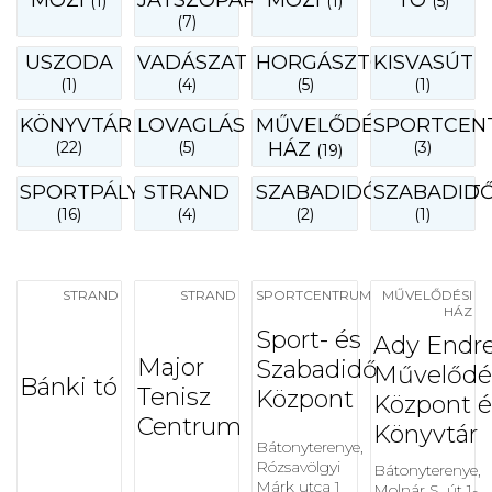
MOZI
JÁTSZÓPARK
MOZI
TÓ
(1)
(1)
(5)
(7)
USZODA
VADÁSZAT
HORGÁSZTÓ
KISVASÚT
(1)
(4)
(5)
(1)
KÖNYVTÁR
LOVAGLÁS
MŰVELŐDÉSI
SPORTCEN
(22)
(5)
HÁZ
(3)
(19)
SPORTPÁLYA
STRAND
SZABADIDŐKÖZPONT
SZABADID
(16)
(4)
(2)
(1)
STRAND
STRAND
SPORTCENTRUM
MŰVELŐDÉSI
HÁZ
Sport- és
Ady Endr
Major
Szabadidő
Művelődé
Bánki tó
Tenisz
Központ
Központ é
Centrum
Könyvtár
Bátonyterenye,
Rózsavölgyi
Bátonyterenye,
Márk utca 1
Molnár S. út 1-