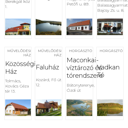
Balassagyarmat
Berekgát köz
Petőfi u. 89.
Balassagyarmat
1.
Bajcsy Zs. u. 8.
MŰVELŐDÉSI
MŰVELŐDÉSI
HORGÁSZTÓ
HORGÁSZTÓ
HÁZ
HÁZ
Maconkai-
Közösségi
Faluház
Vadkan
víztározó és
Ház
Tó
tórendszere
Kozárd, Fő út
Tolmács,
12.
Bátonyterenye,
Kovács Géza
Ózdi út
tér 13.