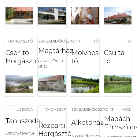
HORGÁSZTÓ
SZABADIDŐKÖZPONT
TÓ
TÓ
Magtárház
Cser-tó
Molyhos
Csujta
Horgásztó
tó
tó
Kazár, Diófa
út 13.
USZODA
VADÁSZAT
SZABADIDŐKÖZPONT
MOZI
Madách
Tanuszoda
Alkotóház
Rézparti
Filmszính
Horgásztó
Bátonyterenye,
Nagykökényes,