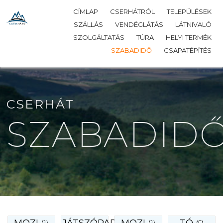
CÍMLAP
CSERHÁTRÓL
TELEPÜLÉSEK
SZÁLLÁS
VENDÉGLÁTÁS
LÁTNIVALÓ
SZOLGÁLTATÁS
TÚRA
HELYI TERMÉK
SZABADIDŐ
CSAPATÉPÍTÉS
CSERHÁT
SZABADID