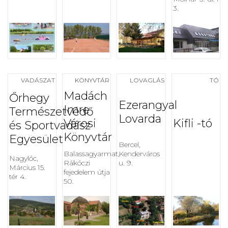
3.
VADÁSZAT
KÖNYVTÁR
LOVAGLÁS
TÓ
Madách
Őrhegy
Ezerangyal
Imre
Természetvédő
Lovarda
Városi
Kifli -tó
és Sportvadász
Könyvtár
Egyesület
Bercel,
Balassagyarmat,
Kenderváros
Nagylóc,
Rákóczi
u. 9.
Március 15.
fejedelem útja
tér 4.
50.