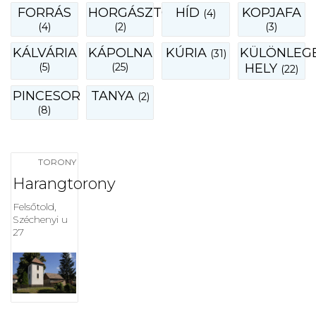
FORRÁS
HORGÁSZTÓ
HÍD
KOPJAFA
(4)
(4)
(2)
(3)
KÁLVÁRIA
KÁPOLNA
KÚRIA
KÜLÖNLEG
(31)
(5)
(25)
HELY
(22)
PINCESOR
TANYA
(2)
(8)
TORONY
Harangtorony
Felsőtold,
Széchenyi u
27