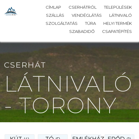
CÍMLAP
CSERHÁTRÓL
TELEPÜLÉSEK
SZÁLLÁS
VENDÉGLÁTÁS
LÁTNIVALÓ
SZOLGÁLTATÁS
TÚRA
HELYI TERMÉK
SZABADIDŐ
CSAPATÉPÍTÉS
CSERHÁT
LÁTNIVALÓ
- TORONY