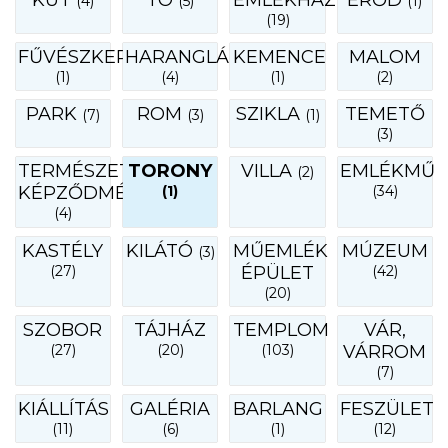
KÚT
TÓ
EMLÉKHÁZ
ERŐD
(4)
(5)
(1)
(19)
FŰVÉSZKERT
HARANGLÁB
KEMENCE
MALOM
(1)
(4)
(1)
(2)
PARK
ROM
SZIKLA
TEMETŐ
(7)
(3)
(1)
(3)
TERMÉSZETI
TORONY
VILLA
EMLÉKMŰ
(2)
KÉPZŐDMÉNY
(1)
(34)
(4)
KASTÉLY
KILÁTÓ
MŰEMLÉK
MÚZEUM
(3)
(27)
ÉPÜLET
(42)
(20)
SZOBOR
TÁJHÁZ
TEMPLOM
VÁR,
(27)
(20)
(103)
VÁRROM
(7)
KIÁLLÍTÁS
GALÉRIA
BARLANG
FESZÜLET
(11)
(6)
(1)
(12)