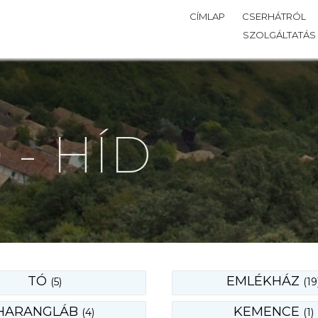
CÍMLAP
CSERHÁTRÓL
SZOLGÁLTATÁS
 - HÍD
TÓ
EMLÉKHÁZ
(5)
(19
HARANGLÁB
KEMENCE
(4)
(1)