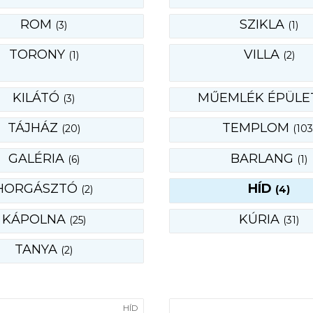
ROM
SZIKLA
(3)
(1)
TORONY
VILLA
(1)
(2)
KILÁTÓ
MŰEMLÉK ÉPÜLE
(3)
TÁJHÁZ
TEMPLOM
(20)
(103
GALÉRIA
BARLANG
(6)
(1)
HORGÁSZTÓ
HÍD
(2)
(4)
KÁPOLNA
KÚRIA
(25)
(31)
TANYA
(2)
HÍD