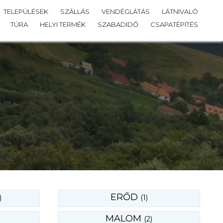
TELEPÜLÉSEK
SZÁLLÁS
VENDÉGLÁTÁS
LÁTNIVALÓ
TÚRA
HELYI TERMÉK
SZABADIDŐ
CSAPATÉPÍTÉS
ERŐD
)
(1)
MALOM
(2)