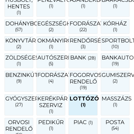
HÚSBOLT,
PÉNZVÁLTÓ
AJÁNDÉKBOLT
BARKÁCSB
HENTES
(1)
(1)
(1)
(1)
DOHÁNYBOLT
EGÉSZSÉGHÁZ
FODRÁSZAT
KÓRHÁZ
(57)
(2)
(22)
(1)
KÖNYVTÁR
OKMÁNYIRODA
RENDŐRSÉG
SPORTBOL
(2)
(1)
(3)
(10)
ZÖLDSÉGES
AUTÓSZERELŐ
BANK
BANKAUTO
(28)
(1)
(5)
(19)
BENZINKÚT
FODRÁSZAT
FOGORVOSI
GUMISZERV
(9)
(4)
RENDELŐ
(2)
(19)
GYÓGYSZERTÁR
KERÉKPÁR
LOTTÓZÓ
MASSZÁZS
(27)
SZERVIZ
(1)
(1)
(1)
ORVOSI
PEDIKŰR
PIAC
POSTA
(1)
RENDELŐ
(1)
(54)