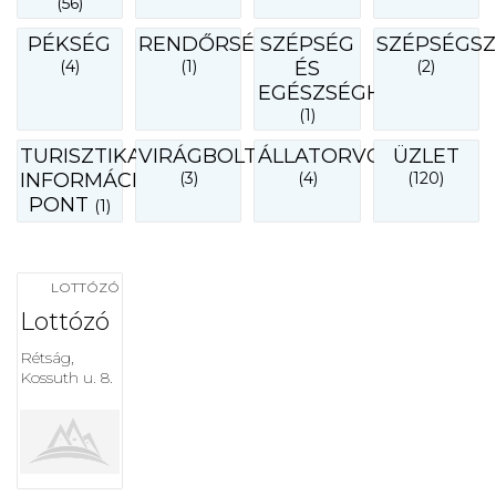
(56)
PÉKSÉG
RENDŐRSÉG
SZÉPSÉG
SZÉPSÉGS
(4)
(1)
ÉS
(2)
EGÉSZSÉGHÁZ
(1)
TURISZTIKAI
VIRÁGBOLT
ÁLLATORVOS
ÜZLET
INFORMÁCIÓS
(3)
(4)
(120)
PONT
(1)
LOTTÓZÓ
Lottózó
Rétság,
Kossuth u. 8.