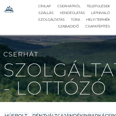
CÍMLAP
CSERHÁTRÓL
TELEPÜLÉSEK
SZÁLLÁS
VENDÉGLÁTÁS
LÁTNIVALÓ
SZOLGÁLTATÁS
TÚRA
HELYI TERMÉK
SZABADIDŐ
CSAPATÉPÍTÉS
CSERHÁT
SZOLGÁLTA
- LOTTÓZÓ