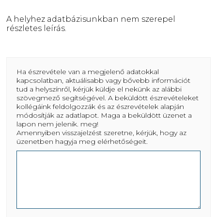
A helyhez adatbázisunkban nem szerepel
részletes leírás.
Ha észrevétele van a megjelenő adatokkal
kapcsolatban, aktuálisabb vagy bővebb információt
tud a helyszínről, kérjük küldje el nekünk az alábbi
szövegmező segítségével. A beküldött észrevételeket
kollégáink feldolgozzák és az észrevételek alapján
módosítják az adatlapot. Maga a beküldött üzenet a
lapon nem jelenik. meg!
Amennyiben visszajelzést szeretne, kérjük, hogy az
üzenetben hagyja meg elérhetőségeit.