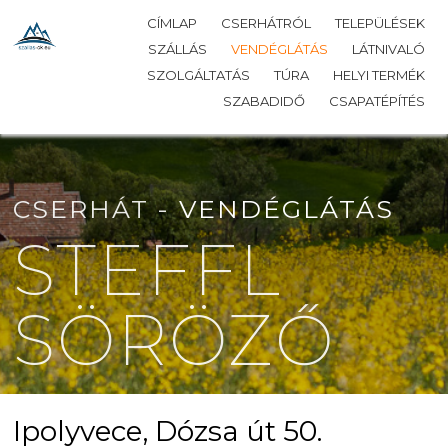
CÍMLAP
CSERHÁTRÓL
TELEPÜLÉSEK
SZÁLLÁS
VENDÉGLÁTÁS
LÁTNIVALÓ
SZOLGÁLTATÁS
TÚRA
HELYI TERMÉK
SZABADIDŐ
CSAPATÉPÍTÉS
CSERHÁT -
VENDÉGLÁTÁS
STEFFL
SÖRÖZŐ
Ipolyvece, Dózsa út 50.