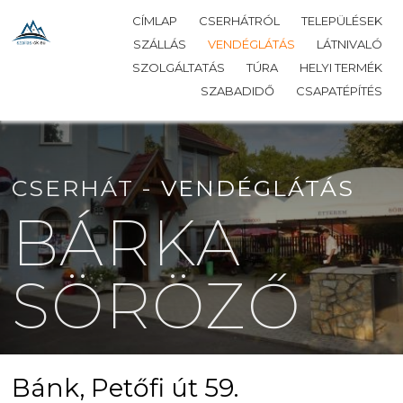
CÍMLAP
CSERHÁTRÓL
TELEPÜLÉSEK
SZÁLLÁS
VENDÉGLÁTÁS
LÁTNIVALÓ
SZOLGÁLTATÁS
TÚRA
HELYI TERMÉK
SZABADIDŐ
CSAPATÉPÍTÉS
CSERHÁT -
VENDÉGLÁTÁS
BÁRKA
SÖRÖZŐ
Bánk, Petőfi út 59.