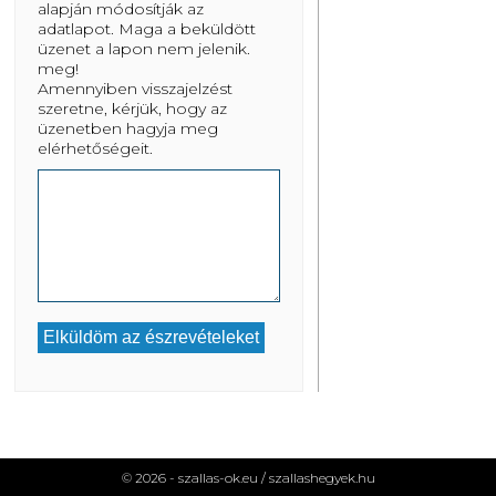
alapján módosítják az
adatlapot. Maga a beküldött
üzenet a lapon nem jelenik.
meg!
Amennyiben visszajelzést
szeretne, kérjük, hogy az
üzenetben hagyja meg
elérhetőségeit.
© 2026 - szallas-ok.eu /
szallashegyek.hu