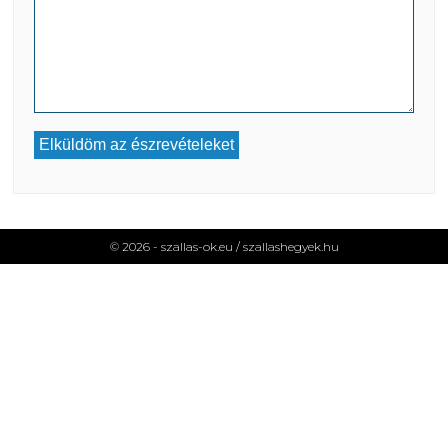
© 2026 - szallas-ok.eu /
szallashegyek.hu