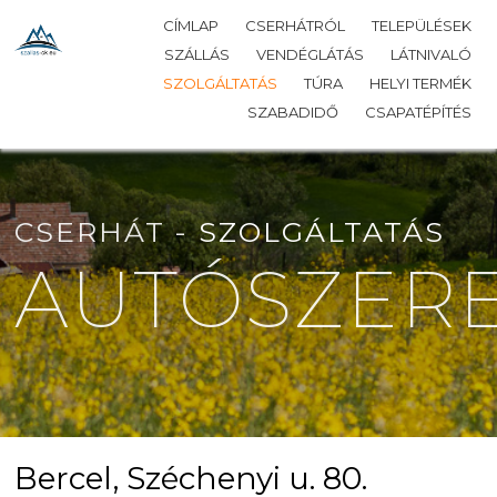
CÍMLAP
CSERHÁTRÓL
TELEPÜLÉSEK
SZÁLLÁS
VENDÉGLÁTÁS
LÁTNIVALÓ
SZOLGÁLTATÁS
TÚRA
HELYI TERMÉK
SZABADIDŐ
CSAPATÉPÍTÉS
CSERHÁT -
SZOLGÁLTATÁS
AUTÓSZER
Bercel, Széchenyi u. 80.