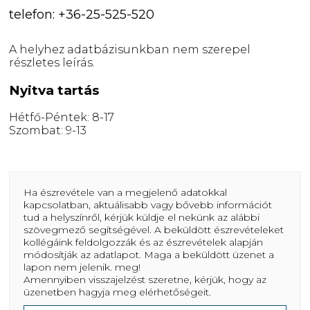
telefon: +36-25-525-520
A helyhez adatbázisunkban nem szerepel
részletes leírás.
Nyitva tartás
Hétfő-Péntek: 8-17
Szombat: 9-13
Ha észrevétele van a megjelenő adatokkal
kapcsolatban, aktuálisabb vagy bővebb információt
tud a helyszínről, kérjük küldje el nekünk az alábbi
szövegmező segítségével. A beküldött észrevételeket
kollégáink feldolgozzák és az észrevételek alapján
módosítják az adatlapot. Maga a beküldött üzenet a
lapon nem jelenik. meg!
Amennyiben visszajelzést szeretne, kérjük, hogy az
üzenetben hagyja meg elérhetőségeit.