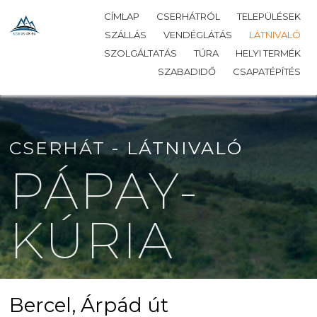
CÍMLAP
CSERHÁTRÓL
TELEPÜLÉSEK
SZÁLLÁS
VENDÉGLÁTÁS
LÁTNIVALÓ
SZOLGÁLTATÁS
TÚRA
HELYI TERMÉK
SZABADIDŐ
CSAPATÉPÍTÉS
CSERHÁT -
LÁTNIVALÓ
PÁPAY-
KÚRIA
Bercel, Árpád út