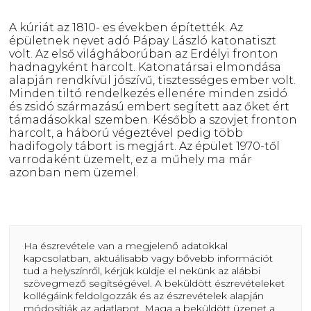
A kúriát az 1810- es években építették. Az
épületnek nevet adó Pápay László katonatiszt
volt. Az első világháborúban az Erdélyi fronton
hadnagyként harcolt. Katonatársai elmondása
alapján rendkívül jószívű, tisztességes ember volt.
Minden tiltó rendelkezés ellenére minden zsidó
és zsidó származású embert segített aaz őket ért
támadásokkal szemben. Később a szovjet fronton
harcolt, a háború végeztével pedig több
hadifogoly tábort is megjárt. Az épület 1970-től
varrodaként üzemelt, ez a műhely ma már
azonban nem üzemel.
Ha észrevétele van a megjelenő adatokkal
kapcsolatban, aktuálisabb vagy bővebb információt
tud a helyszínről, kérjük küldje el nekünk az alábbi
szövegmező segítségével. A beküldött észrevételeket
kollégáink feldolgozzák és az észrevételek alapján
módosítják az adatlapot. Maga a beküldött üzenet a